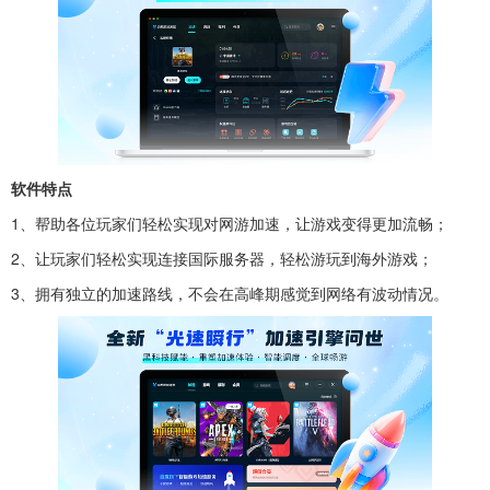
软件特点
1、帮助各位玩家们轻松实现对网游加速，让游戏变得更加流畅；
2、让玩家们轻松实现连接国际服务器，轻松游玩到海外游戏；
3、拥有独立的加速路线，不会在高峰期感觉到网络有波动情况。