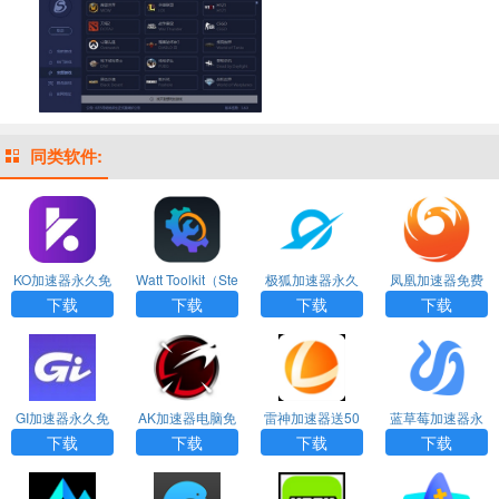
同类软件:
KO加速器永久免
Watt Toolkit（Ste
极狐加速器永久
凤凰加速器免费
费版下载
am++）官网最新
免费版下载
试用版下载
下载
下载
下载
下载
版下载
GI加速器永久免
AK加速器电脑免
雷神加速器送50
蓝草莓加速器永
费版下载
费版下载
小时体验版下载
久免费版下载
下载
下载
下载
下载