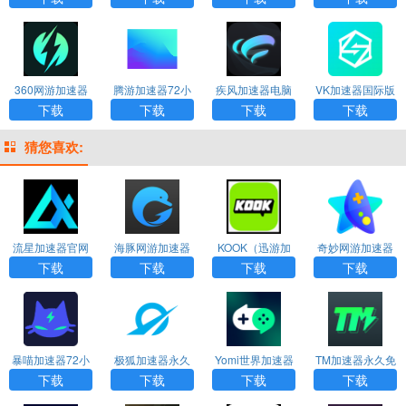
载
360网游加速器
腾游加速器72小
疾风加速器电脑
VK加速器国际版
永久免费版下载
时免费版下载
版下载
免费版下载
下载
下载
下载
下载
猜您喜欢:
流星加速器官网
海豚网游加速器
KOOK（迅游加
奇妙网游加速器
免费版下载
无限时长免费版
速器引擎）免费
电脑官方版下载
下载
下载
下载
下载
下载
版下载
暴喵加速器72小
极狐加速器永久
Yomi世界加速器
TM加速器永久免
时免费版下载
免费版下载
72小时免费版下
费版下载
下载
下载
下载
下载
载