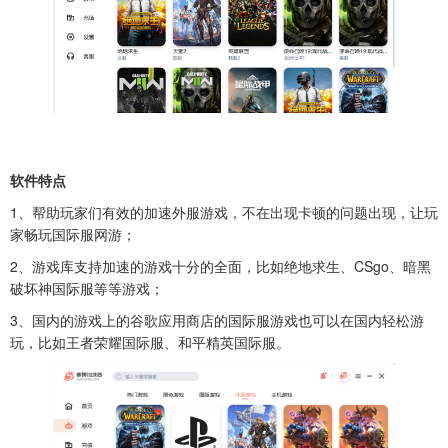
软件特点
1、帮助玩家们有效的加速外服游戏，不在出现卡顿的问题出现，让玩
家畅玩国际服网游；
2、游戏库支持加速的游戏十分的全面，比如绝地求生、CSgo、暗黑
破坏神国际服等等游戏；
3、国内的游戏上的谷歌应用商店的国际服游戏也可以在国内轻松游
玩，比如王者荣耀国际服、和平精英国际服。