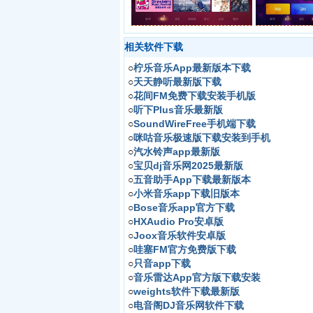
相关软件下载
○
柠乐音乐App最新版本下载
○
天天静听最新版下载
○
花间FM免费下载安装手机版
○
听下Plus音乐最新版
○
SoundWireFree手机端下载
○
咪咕音乐极速版下载安装到手机
○
汽水铃声app最新版
○
宝贝dj音乐网2025最新版
○
五音助手App下载最新版本
○
小米音乐app下载旧版本
○
Bose音乐app官方下载
○
HXAudio Pro安卓版
○
Joox音乐软件安卓版
○
哇塞FM官方免费版下载
○
只音app下载
○
音乐雷达App官方版下载安装
○
weights软件下载最新版
○
电音阁DJ音乐网软件下载