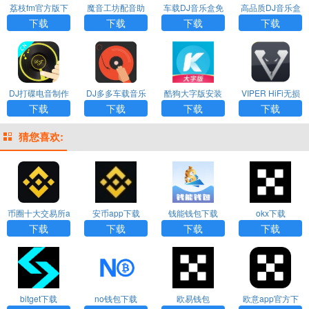
荔枝fm官方版下
魔音工坊配音助
车载DJ音乐盒免
高品质DJ音乐盒
载
手正版app下载
费下载
下载安装
下载
下载
下载
下载
DJ打碟电音制作
DJ多多车载音乐
酷狗大字版安装
VIPER HiFi无损
app下载
app下载
下载
音乐免费下载
下载
下载
下载
下载
猜您喜欢:
币圈十大交易所a
安币app下载
钱能钱包下载
okx下载
pp下载
下载
下载
下载
下载
bitget下载
no钱包下载
欧易钱包
欧意app官方下