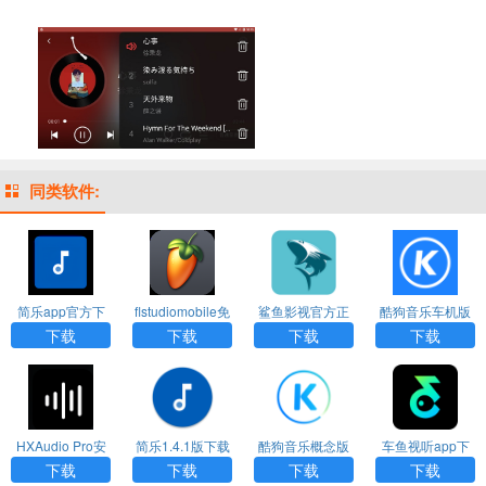
同类软件:
简乐app官方下
flstudiomobile免
鲨鱼影视官方正
酷狗音乐车机版
载
费版下载
版下载
官网下载
下载
下载
下载
下载
HXAudio Pro安
简乐1.4.1版下载
酷狗音乐概念版
车鱼视听app下
卓版
3.0.0版本下载
载官网版
下载
下载
下载
下载