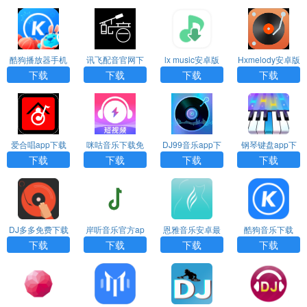
酷狗播放器手机
讯飞配音官网下
lx music安卓版
Hxmelody安卓版
版下载
载安卓版
下载
下载
下载
下载
下载
爱合唱app下载
咪咕音乐下载免
DJ99音乐app下
钢琴键盘app下
费安装
载
载安装手机版
下载
下载
下载
下载
DJ多多免费下载
岸听音乐官方ap
恩雅音乐安卓最
酷狗音乐下载
p
新版下载
下载
下载
下载
下载