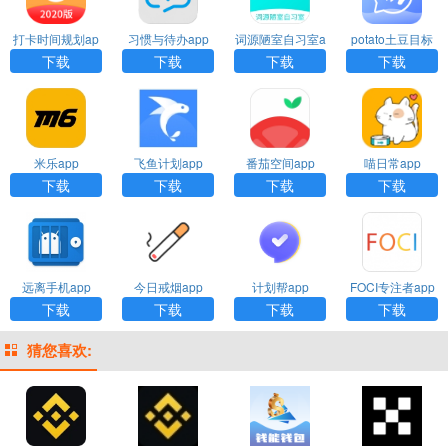
打卡时间规划ap
习惯与待办app
词源陋室自习室a
potato土豆目标
p
pp
打卡app
下载
下载
下载
下载
米乐app
飞鱼计划app
番茄空间app
喵日常app
下载
下载
下载
下载
远离手机app
今日戒烟app
计划帮app
FOCI专注者app
下载
下载
下载
下载
猜您喜欢: