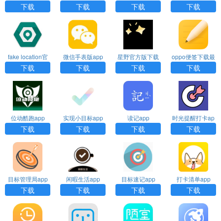
下载
载官网版
下载
下载
下载
下载
fake location官
微信手表版app
星野官方版下载
oppo便签下载最
网版下载
下载
新版
下载
下载
下载
下载
位动酷跑app
实现小目标app
读记app
时光提醒打卡ap
p
下载
下载
下载
下载
目标管理局app
闲暇生活app
目标速记app
打卡清单app
下载
下载
下载
下载