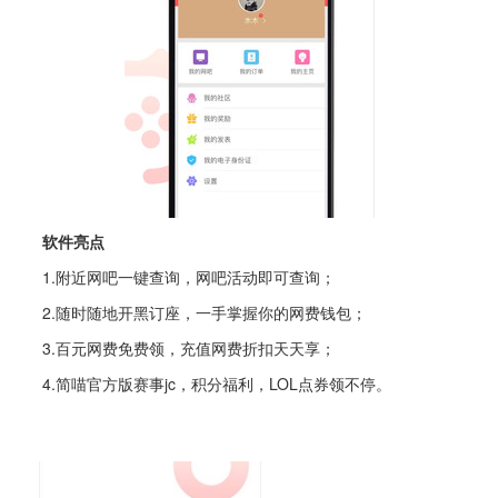
软件亮点
1.附近网吧一键查询，网吧活动即可查询；
2.随时随地开黑订座，一手掌握你的网费钱包；
3.百元网费免费领，充值网费折扣天天享；
4.简喵官方版赛事jc，积分福利，LOL点券领不停。