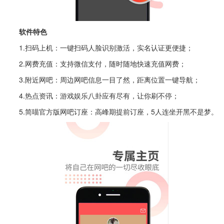
软件特色
1.扫码上机：一键扫码人脸识别激活，实名认证更便捷；
2.网费充值：支持微信支付，随时随地快速充值网费；
3.附近网吧：周边网吧信息一目了然，距离位置一键导航；
4.热点资讯：游戏娱乐八卦应有尽有，让你刷不停；
5.简喵官方版网吧订座：高峰期提前订座，5人连坐开黑不是梦。