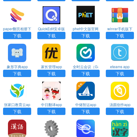
paper翻页相册下
QuickEdit安卓版
phet中文版官网
winrar手机版下
载官方原版
下载
版下载
载
下载
下载
下载
下载
象形字典app
家长管理app
全时云会议（G-
eteams app
Net MeetNow）
下载
下载
下载
下载
app
张家口教育云ap
中日翻译app
中储智运app
汤圆创作app
p
下载
下载
下载
下载