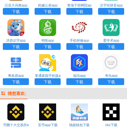
汉语大词典app
机械公差app
青海干部网院ap
汉字转拼音app
p
下载
下载
下载
下载
洪恩识字app
明医app
手机研修app
爱学术app
下载
下载
下载
下载
粤政易app
掌通家园手机版a
福讯app
考虫app
pp
下载
下载
下载
下载
猜您喜欢:
币圈十大交易所a
安币app下载
钱能钱包下载
okx下载