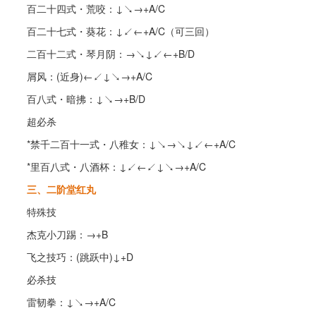
百二十四式・荒咬：↓↘→+A/C
百二十七式・葵花：↓↙←+A/C（可三回）
二百十二式・琴月阴：→↘↓↙←+B/D
屑风：(近身)←↙↓↘→+A/C
百八式・暗拂：↓↘→+B/D
超必杀
*禁千二百十一式・八稚女：↓↘→↘↓↙←+A/C
*里百八式・八酒杯：↓↙←↙↓↘→+A/C
三、二阶堂红丸
特殊技
杰克小刀踢：→+B
飞之技巧：(跳跃中)↓+D
必杀技
雷韧拳：↓↘→+A/C