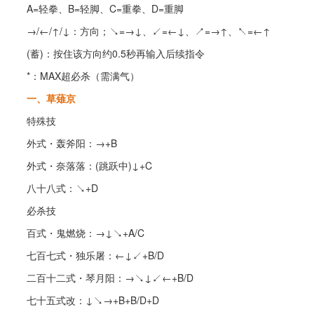
A=轻拳、B=轻脚、C=重拳、D=重脚
→/←/↑/↓：方向；↘=→↓、↙=←↓、↗=→↑、↖=←↑
(蓄)：按住该方向约0.5秒再输入后续指令
*：MAX超必杀（需满气）
一、草薙京
特殊技
外式・轰斧阳：→+B
外式・奈落落：(跳跃中)↓+C
八十八式：↘+D
必杀技
百式・鬼燃烧：→↓↘+A/C
七百七式・独乐屠：←↓↙+B/D
二百十二式・琴月阳：→↘↓↙←+B/D
七十五式改：↓↘→+B+B/D+D