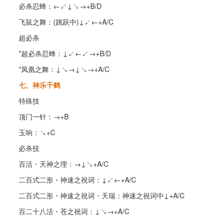
必杀忍蜂：←↙↓↘→+B/D
飞鼠之舞：(跳跃中)↓↙←+A/C
超必杀
*超必杀忍蜂：↓↙←↙→+B/D
*凤凰之舞：↓↘→↓↘→+A/C
七、神乐千鹤
特殊技
顶门一针：→+B
玉响：↘+C
必杀技
百活・天神之理：→↓↘+A/C
二百式二形・神速之祝词：↓↙←+A/C
二百式二形・神速之祝词・天瑞：神速之祝词中↓+A/C
百二十八活・苍之祝词：↓↘→+A/C