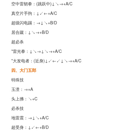
空中雷韧拳：(跳跃中)↓↘→+A/C
真空片手驹：↓↙←+A/C
超级闪电踢：→↓↘+B/D
居合蹴：↓↘→+B/D
超必杀
*雷光拳：↓↘→↓↘→+A/C
*大发电者：(近身)↓↙←↙↓↘→+A/C
四、大门五郎
特殊技
玉溃：→+A
头上拂：↘+C
必杀技
地雷震：→↓↘+A/C
超受身：↓↙←+B/D