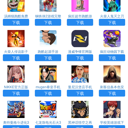
汤姆猫跑酷免费
钢铁侠2游戏完整
疯狂超市跑酷游
火柴人鬼灭之刃
下载安装手机版
版下载
戏下载
游戏下载
下载
下载
下载
下载
火柴人传说影子
跑酷起源手游
漫威争锋官网版
疯狂动物园下载
武士手机版下载
下载手机版
免费版
下载
下载
下载
下载
NIKKE官方正版
mugen拳皇手机
曼尼汉堡店手机
刺客信条本色安
下载
版下载
版下载
卓版下载
下载
下载
下载
下载
奥特曼格斗进化3
七龙珠电光石火3
黑神话悟空之再
学校英雄游戏下
下载手机版中文
游戏下载
战天庭游戏下载
载