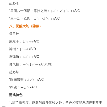
超必杀
*里面八十伍活・零技之础：↓↙←↙↓↘→+A/C
*里一活・乙氏：↓↘→↓↘→+A/C
八、觉醒大蛇（隐藏）
必杀技
黑粒子：↓↘→+A/C
神指：↓↘→+B/D
反弹盾：↓↙←+A/C
灵气柱：→↘↓↙←+A/B/C/D
超必杀
*阳光普照：↓↙←+A/C
*掏魂：→↓↘+A/C
游戏特色
1.除了高强度、刺激的战斗体验之外，角色和技能系统也非常丰