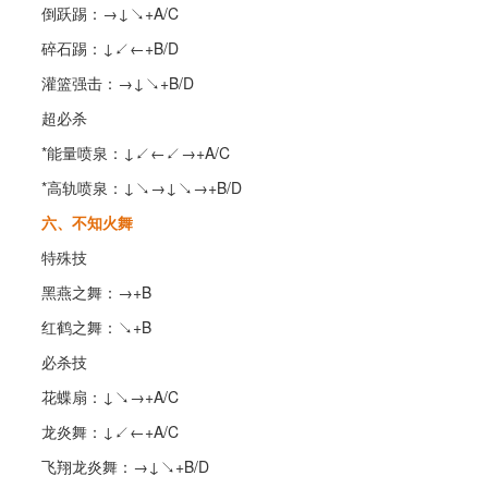
倒跃踢：→↓↘+A/C
碎石踢：↓↙←+B/D
灌篮强击：→↓↘+B/D
超必杀
*能量喷泉：↓↙←↙→+A/C
*高轨喷泉：↓↘→↓↘→+B/D
六、不知火舞
特殊技
黑燕之舞：→+B
红鹤之舞：↘+B
必杀技
花蝶扇：↓↘→+A/C
龙炎舞：↓↙←+A/C
飞翔龙炎舞：→↓↘+B/D