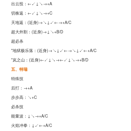
出云投：←↙↓↘→+A
切株返：←↙↓↘→+C
天地返：(近身)→↘↓↙←→+A/C
超大外割：(近身)→↓↘+B/D
超必杀
*地狱极乐落：(近身)→↘↓↙←→↘↓↙←+A/C
*岚之山：(近身)←↙↓↘→←↙↓↘→+B/D
五、特瑞
特殊技
后打：→+A
步步高：↘+C
必杀技
能量波：↓↘→+A/C
火焰冲拳：↓↙←+A/C