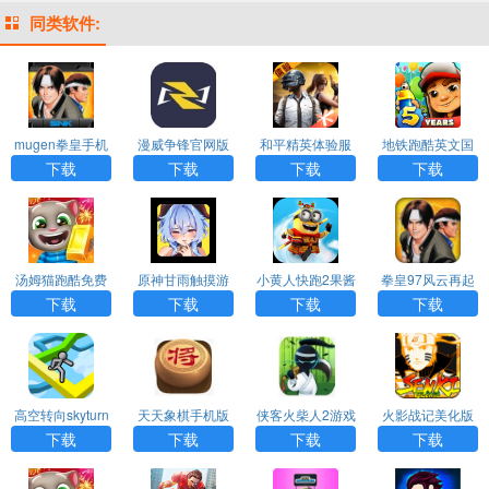
同类软件:
mugen拳皇手机
漫威争锋官网版
和平精英体验服
地铁跑酷英文国
版下载
下载手机版
免费下载
际版（Subway S
下载
下载
下载
下载
urf）
汤姆猫跑酷免费
原神甘雨触摸游
小黄人快跑2果酱
拳皇97风云再起
下载安装手机版
戏安卓手机版
工厂下载
街机版
下载
下载
下载
下载
高空转向skyturn
天天象棋手机版
侠客火柴人2游戏
火影战记美化版
s下载
下载
下载
大全下载
下载
下载
下载
下载