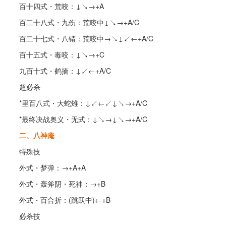
百十四式・荒咬：↓↘→+A
百二十八式・九伤：荒咬中↓↘→+A/C
百二十七式・八锖：荒咬中→↘↓↙←+A/C
百十五式・毒咬：↓↘→+C
九百十式・鹤摘：↓↙←+A/C
超必杀
*里百八式・大蛇雉：↓↙←↙↓↘→+A/C
*最终决战奥义・无式：↓↘→↓↘→+A/C
二、八神庵
特殊技
外式・梦弹：→+A+A
外式・轰斧阴・死神：→+B
外式・百合折：(跳跃中)←+B
必杀技