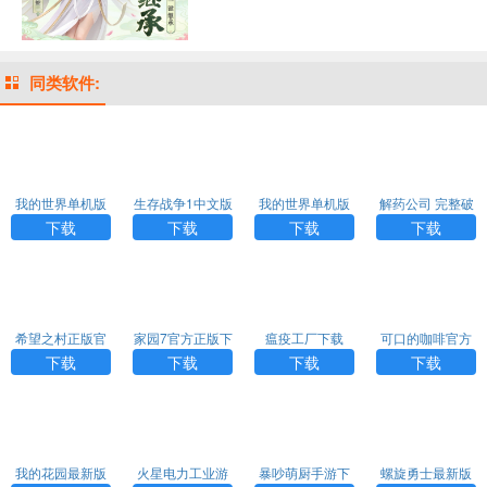
同类软件:
我的世界单机版
生存战争1中文版
我的世界单机版
解药公司 完整破
手机下载
下载
手机版
解版（Plague In
下载
下载
下载
下载
c）
希望之村正版官
家园7官方正版下
瘟疫工厂下载
可口的咖啡官方
方版
载
版正版下载
下载
下载
下载
下载
我的花园最新版
火星电力工业游
暴吵萌厨手游下
螺旋勇士最新版