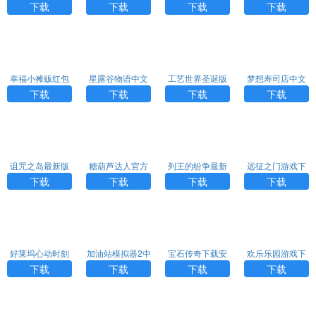
下载
戏
载
下载
下载
下载
下载
下载
幸福小摊贩红包
星露谷物语中文
工艺世界圣诞版
梦想寿司店中文
游戏
版下载
中文版下载
版下载
下载
下载
下载
下载
诅咒之岛最新版
糖葫芦达人官方
列王的纷争最新
远征之门游戏下
下载
正版下载
版下载
载
下载
下载
下载
下载
好莱坞心动时刻
加油站模拟器2中
宝石传奇下载安
欢乐乐园游戏下
最新官方版
文版下载安装
装手机版
载
下载
下载
下载
下载