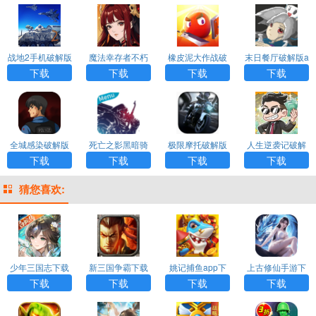
战地2手机破解版
魔法幸存者不朽
橡皮泥大作战破
末日餐厅破解版a
app下载
之路破解版app
解版app下载
pp下载
下载
下载
下载
下载
下载
全城感染破解版
死亡之影黑暗骑
极限摩托破解版
人生逆袭记破解
手机版app下载
士破解版app下
无限金币app下
版最新app下载
下载
下载
下载
下载
载
载
猜您喜欢:
少年三国志下载
新三国争霸下载
姚记捕鱼app下
上古修仙手游下
载
载
下载
下载
下载
下载