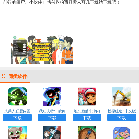
前行的僵尸。小伙伴们感兴趣的话赶紧来可凡下载站下载吧！
同类软件:
火柴人联盟内置
我功夫特牛破解
地铁跑酷牛津内
模拟建造3中文版
功能菜单下载
版下载安装
购版内置菜单
无限金币无限等
下载
下载
下载
下载
级