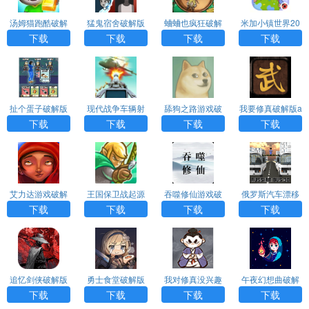
汤姆猫跑酷破解
猛鬼宿舍破解版
蛐蛐也疯狂破解
米加小镇世界20
版下载免费
MOD菜单下载
版内置功能菜单2
26最新版破解版
下载
下载
下载
下载
023
无广告
扯个蛋子破解版
现代战争车辆射
舔狗之路游戏破
我要修真破解版a
免广告app下载
击破解版app下
解版app下载
pp下载
下载
下载
下载
下载
载
艾力达游戏破解
王国保卫战起源
吞噬修仙游戏破
俄罗斯汽车漂移
版app下载
全英雄破解版
解版app下载
破解版（RCD）
下载
下载
下载
下载
（Origins）app
app下载
追忆剑侠破解版
勇士食堂破解版
我对修真没兴趣
午夜幻想曲破解
最新版app下载
内置修改器app
破解版app下载
版（Night Reveri
下载
下载
下载
下载
下载
e ）app下载