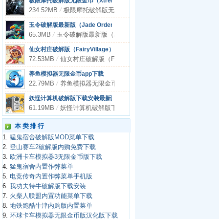
极限摩托破解版无限金币（Xtreme Motorbikes）app
234.52MB
/
极限摩托破解版无限金币（Xtreme Motorbikes）app
玉令破解版最新版（Jade Order）app下载
65.3MB
/
玉令破解版最新版（Jade Order）app下载
仙女村庄破解版（FairyVillage）app下载
72.53MB
/
仙女村庄破解版（FairyVillage）app下载
养鱼模拟器无限金币app下载
22.79MB
/
养鱼模拟器无限金币app下载
妖怪计算机破解版下载安装最新版app
61.19MB
/
妖怪计算机破解版下载安装最新版app
本类排行
1.
猛鬼宿舍破解版MOD菜单下载
2.
登山赛车2破解版内购免费下载
3.
欧洲卡车模拟器3无限金币版下载
4.
猛鬼宿舍内置作弊菜单
5.
电竞传奇内置作弊菜单手机版
6.
我功夫特牛破解版下载安装
7.
火柴人联盟内置功能菜单下载
8.
地铁跑酷牛津内购版内置菜单
9.
环球卡车模拟器无限金币版汉化版下载