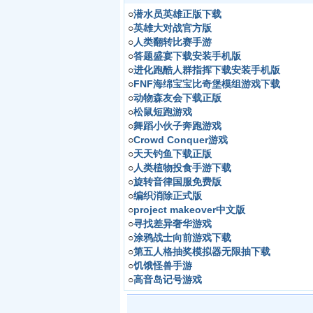
○
潜水员英雄正版下载
○
英雄大对战官方版
○
人类翻转比赛手游
○
答题盛宴下载安装手机版
○
进化跑酷人群指挥下载安装手机版
○
FNF海绵宝宝比奇堡模组游戏下载
○
动物森友会下载正版
○
松鼠短跑游戏
○
舞蹈小伙子奔跑游戏
○
Crowd Conquer游戏
○
天天钓鱼下载正版
○
人类植物投食手游下载
○
旋转音律国服免费版
○
编织消除正式版
○
project makeover中文版
○
寻找差异奢华游戏
○
涂鸦战士向前游戏下载
○
第五人格抽奖模拟器无限抽下载
○
饥饿怪兽手游
○
高音岛记号游戏