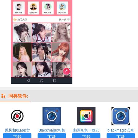
同类软件:
飓风相机app官
Blackmagic相机
邮票相机下载安
blackmagic安卓
方下载
下载安装
装手机版
版下载
下载
下载
下载
下载