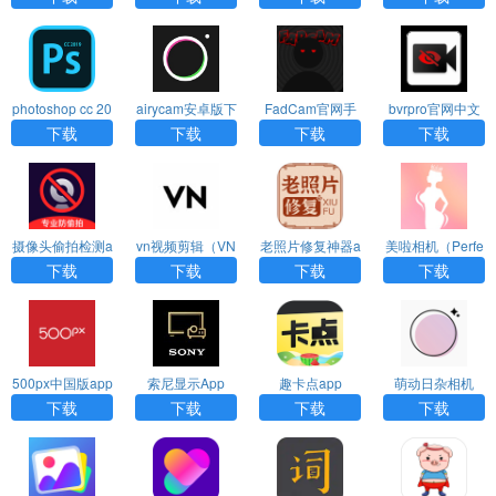
photoshop cc 20
airycam安卓版下
FadCam官网手
bvrpro官网中文
19 手机版下载
载
机版下载
版
下载
下载
下载
下载
摄像头偷拍检测a
vn视频剪辑（VN
老照片修复神器a
美啦相机（Perfe
pp
- Video Editor）
pp
ct Me）app
下载
下载
下载
下载
app
500px中国版app
索尼显示App
趣卡点app
萌动日杂相机
（RiZaCam）ap
下载
下载
下载
下载
p