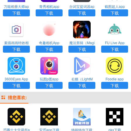
万能相册大师ap
青秀相机app
台词宝提词器ap
截图超人app
p
p
下载
下载
下载
下载
素描画画特效相
奇趣相机App
魔法剪辑（Magi
FU Live App
机app
c Video）App
下载
下载
下载
下载
3600Eyes App
玩图p图app
右糖（LightM
Foodie app
V）app
下载
下载
下载
下载
猜您喜欢:
币圈十大交易所a
安币app下载
钱能钱包下载
okx下载