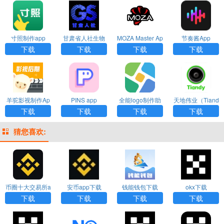
寸照制作app
甘肃省人社生物
MOZA Master Ap
节奏酱App
人脸识别认证ap
p
下载
下载
下载
下载
p
羊驼影视制作Ap
PINS app
全能logo制作助
天地伟业（Tiand
p
手App
y）app
下载
下载
下载
下载
猜您喜欢:
币圈十大交易所a
安币app下载
钱能钱包下载
okx下载
pp下载
下载
下载
下载
下载