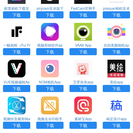
邮票相机下载安
airycam安卓版下
FadCam官网手
prequel相机安卓
装手机版
载
机版下载
版下载
下载
下载
下载
下载
一幅相框（Fui Fr
视频剪辑软件ap
VAA6 App
自拍美颜相机ap
ame）App
p
p
下载
下载
下载
下载
VUE视频编辑Ap
NOM相机App
艾芽依依app
美绘app
p
下载
下载
下载
下载
视频转音频剪辑a
视频去水印助手
素材宝App
稿定设计app
pp
官方版app
下载
下载
下载
下载