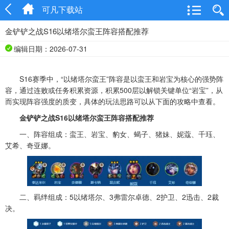
可凡下载站
金铲铲之战S16以绪塔尔蛮王阵容搭配推荐
编辑日期：2026-07-31
S16赛季中，“以绪塔尔蛮王”阵容是以蛮王和岩宝为核心的强势阵
容，通过连败或任务积累资源，积累500层以解锁关键单位“岩宝”，从
而实现阵容强度的质变，具体的玩法思路可以从下面的攻略中查看。
金铲铲之战S16以绪塔尔蛮王阵容搭配推荐
一、阵容组成：蛮王、岩宝、豹女、蝎子、猪妹、妮蔻、千珏、
艾希、奇亚娜。
二、羁绊组成：5以绪塔尔、3弗雷尔卓德、2护卫、2迅击、2裁
决。