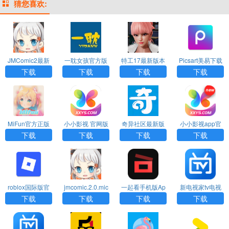
猜您喜欢:
JMComic2最新
一耽女孩官方版
特工17最新版本
Picsart美易下载
安装包
下载漫画安装
24.8下载
正版免费中文版
下载
下载
下载
下载
MiFun官方正版
小小影视 官网版
奇异社区最新版
小小影视app官
下载2026
本
方版下载
下载
下载
下载
下载
roblox国际版官
jmcomic.2.0.mic
一起看手机版Ap
新电视家tv电视
网版入口
传送门1.7.2
p下载安装免费版
直播最新版
下载
下载
下载
下载