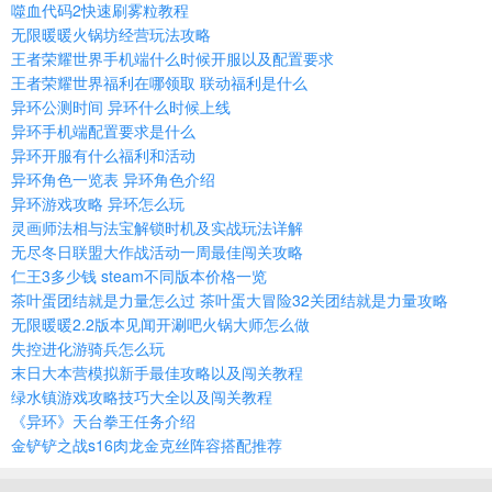
噬血代码2快速刷雾粒教程
无限暖暖火锅坊经营玩法攻略
王者荣耀世界手机端什么时候开服以及配置要求
王者荣耀世界福利在哪领取 联动福利是什么
异环公测时间 异环什么时候上线
异环手机端配置要求是什么
异环开服有什么福利和活动
异环角色一览表 异环角色介绍
异环游戏攻略 异环怎么玩
灵画师法相与法宝解锁时机及实战玩法详解
无尽冬日联盟大作战活动一周最佳闯关攻略
仁王3多少钱 steam不同版本价格一览
茶叶蛋团结就是力量怎么过 茶叶蛋大冒险32关团结就是力量攻略
无限暖暖2.2版本见闻开涮吧火锅大师怎么做
失控进化游骑兵怎么玩
末日大本营模拟新手最佳攻略以及闯关教程
绿水镇游戏攻略技巧大全以及闯关教程
《异环》天台拳王任务介绍
金铲铲之战s16肉龙金克丝阵容搭配推荐