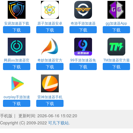
安易加速器下载
原子加速器安卓
奇游手游加速器
gg加速器App
正版
版永久免费版下
下载官网版
（GG修改器）
下载
下载
下载
下载
载
网易uu加速器官
奇妙加速器官方
99手游加速器免
TM加速器官方最
网正版
下载安卓版
费版
新版下载
下载
下载
下载
下载
ourplay手游加速
雷神加速器手机
器最新版下载
版免费下载
下载
下载
手机版
|
更新时间: 2026-06-16 15:02:20
Copyright (C) 2009-2022
可凡下载站
.