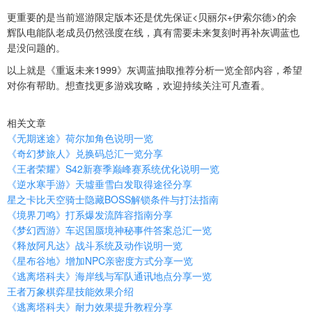
更重要的是当前巡游限定版本还是优先保证<贝丽尔+伊索尔德>的余
辉队电能队老成员仍然强度在线，真有需要未来复刻时再补灰调蓝也
是没问题的。
以上就是《重返未来1999》灰调蓝抽取推荐分析一览全部内容，希望
对你有帮助。想查找更多游戏攻略，欢迎持续关注可凡查看。
相关文章
《无期迷途》荷尔加角色说明一览
《奇幻梦旅人》兑换码总汇一览分享
《王者荣耀》S42新赛季巅峰赛系统优化说明一览
《逆水寒手游》天墟垂雪白发取得途径分享
星之卡比天空骑士隐藏BOSS解锁条件与打法指南
《境界刀鸣》打系爆发流阵容指南分享
《梦幻西游》车迟国蜃境神秘事件答案总汇一览
《释放阿凡达》战斗系统及动作说明一览
《星布谷地》增加NPC亲密度方式分享一览
《逃离塔科夫》海岸线与军队通讯地点分享一览
王者万象棋弈星技能效果介绍
《逃离塔科夫》耐力效果提升教程分享