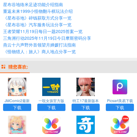
星布谷地络米足迹功能介绍指南
重返未来1999小怪物翻斗棋玩法介绍
《星布谷地》碎钱获取方式分享一览
《星布谷地》汽车服务玩法分享一览
王者荣耀11月19日每日一题2025答案一览
三角洲行动2025年11月19日今日摩斯密码分享
燕云十六声野外首领望月婵媛打法指南
《怪物猎人：旅人》商人地点分享一览
猜您喜欢:
JMComic2最新
一耽女孩官方版
特工17最新版本
Picsart美易下载
安装包
下载漫画安装
24.8下载
正版免费中文版
下载
下载
下载
下载