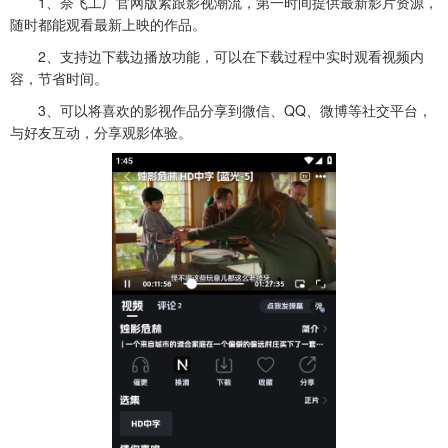
1、奈飞工厂官网版紧跟影视潮流，第一时间提供最新影片资源，
随时都能观看最新上映的作品。
2、支持边下载边播放功能，可以在下载过程中实时观看视频内
容，节省时间。
3、可以将喜欢的影视作品分享到微信、QQ、微博等社交平台，
与好友互动，分享观影体验。