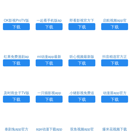
OK影视ProTV版
一起看手机版ap
即看影视官方下
启航视频app官
官方下载
p官网版下载
载2025
方下载
下载
下载
下载
下载
红果免费漫剧ap
mi动漫app最新
听心视频最新版
抖音精选官方正
p
版下载
下载
版新版本
下载
下载
下载
下载
及时雨盒子TV版
一只猫影视app
小猪影视免费追
动漫屋app官方
官方下载
剧APP下载
正版下载
下载
下载
下载
下载
泰剧兔app官方
age动漫下载app
双鱼视频app官
爆米花视频下载