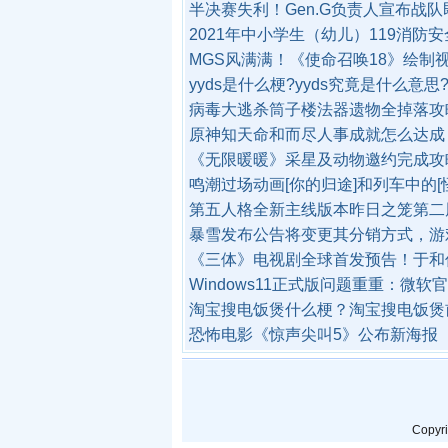
半决赛失利！Gen.G负责人宣布战
2021年中小学生（幼儿）119消防
MGS风满满！《使命召唤18》绘制
yyds是什么梗?yyds究竟是什么意思
病毒大逃杀筒子楼法器遗物全掉落攻
原神知天命和而尽人事成就怎么达成
《无限暖暖》采星及动物邀约完成攻
鸣潮过场动画[你的归途]和列车中的[
第五人格全新主线版本昨日之笼第二
暴雪发布公告将变更其分销方式，游
《三体》电视剧全球首发预告！于和
Windows11正式版问题重重：微
淘宝搜电饭煲什么梗？淘宝搜电饭煲
恐怖电影《惊声尖叫5》公布新海报
Copyr