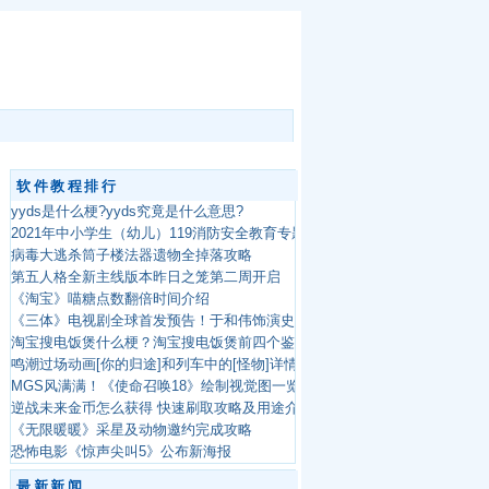
软件教程排行
yyds是什么梗?yyds究竟是什么意思?
2021年中小学生（幼儿）119消防安全教育专题活动入口
病毒大逃杀筒子楼法器遗物全掉落攻略
第五人格全新主线版本昨日之笼第二周开启
《淘宝》喵糖点数翻倍时间介绍
《三体》电视剧全球首发预告！于和伟饰演史强、张鲁一饰演汪淼
淘宝搜电饭煲什么梗？淘宝搜电饭煲前四个鉴别屌丝
鸣潮过场动画[你的归途]和列车中的[怪物]详情介绍
MGS风满满！《使命召唤18》绘制视觉图一览！
逆战未来金币怎么获得 快速刷取攻略及用途介绍
《无限暖暖》采星及动物邀约完成攻略
恐怖电影《惊声尖叫5》公布新海报
最新新闻