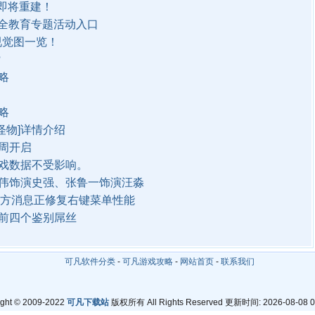
队即将重建！
安全教育专题活动入口
视觉图一览！
?
略
略
怪物]详情介绍
周开启
戏数据不受影响。
伟饰演史强、张鲁一饰演汪淼
软官方消息正修复右键菜单性能
前四个鉴别屌丝
可凡软件分类
-
可凡游戏攻略
-
网站首页
-
联系我们
ight © 2009-2022
可凡下载站
版权所有 All Rights Reserved 更新时间: 2026-08-08 0