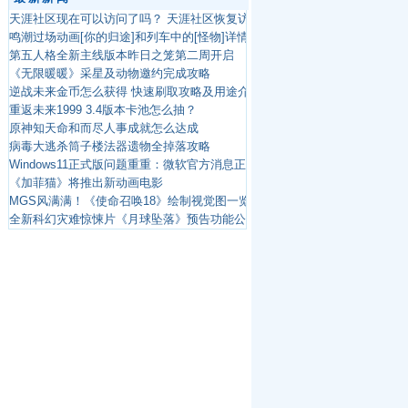
天涯社区现在可以访问了吗？ 天涯社区恢复访问最新消息
鸣潮过场动画[你的归途]和列车中的[怪物]详情介绍
第五人格全新主线版本昨日之笼第二周开启
《无限暖暖》采星及动物邀约完成攻略
逆战未来金币怎么获得 快速刷取攻略及用途介绍
重返未来1999 3.4版本卡池怎么抽？
原神知天命和而尽人事成就怎么达成
病毒大逃杀筒子楼法器遗物全掉落攻略
Windows11正式版问题重重：微软官方消息正修复右键菜单性能
《加菲猫》将推出新动画电影
MGS风满满！《使命召唤18》绘制视觉图一览！
全新科幻灾难惊悚片《月球坠落》预告功能公开上线